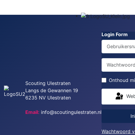
Login Form
Gebruikersna
Wachtwoord
Onthoud mi
Scouting Ulestraten
Langs de Gewannen 19
Web
6235 NV Ulestraten
Email:
info@scoutingulestraten.nl
I
Wachtwoord v