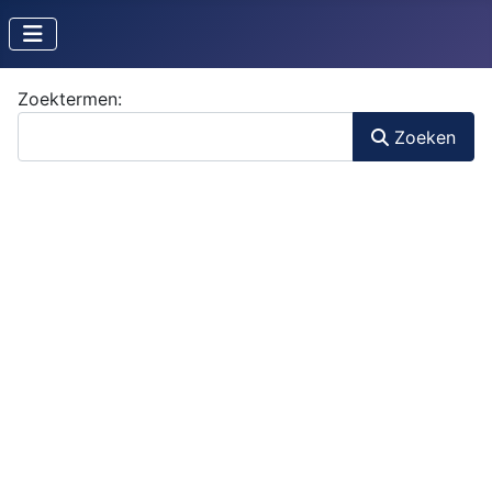
Zoekformulier
Zoektermen:
Zoeken