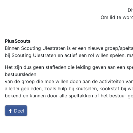
Di
Om lid te word
PlusScouts
Binnen Scouting Ulestraten is er een nieuwe groep/speltak 
bij Scouting Ulestraten en actief een rol
willen spelen, 
Het zijn dus geen stafleden die leiding geven aan een sp
bestuursleden
van de groep die mee
willen doen aan de
activiteiten va
allerlei gebieden,
zoals
hulp bij knutselen, kookstaf bij
bekend en kunnen door
alle speltakken
of het bestuur g
Deel