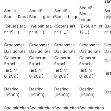
sta
ScoutFit
Scoutfit
ScoutFit
ScoutFit
Sco
Blouse
Blouse Rood
Blouse groen
Blouse beige
grij
brique
(Bevers art.
(Welpen art.
(Scouts art.
(Expl. art. nr
(Lu
nr 15 ,, )
nr 10 ,, )
nr 11 ,, )
12 ,, )
nr 1
.
Groepsdas
Groepsdas
Groepsdas
Groepsdas
Gr
Das Schots
Das Schots
Das Schots
Das Schots
Das
Cameron
Cameron
Cameron
Cameron
Cam
Erracht
Erracht
Erracht
Erracht
(art. nr
(art. nr
(art. nr
(art. nr
(ar
01202 )
01202 )
01202 )
01202 )
.
Dasring
Dasring
Dasring
Dasring
Das
(05000)
(05000)
(05000)
(05000)
.
Speltakteken
Speltakteken
Speltakteken
Speltakteken