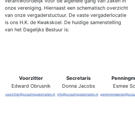
verantwoordelijk voor de algehele
gang van zaken in
onze vereniging. Hiernaast een schematisch
overzicht
van onze vergaderstuctuur. De v
aste vergaderlocatie
is ons H.K. de Kwakskoel.
De huidige samenstelling
van het Dagelijks Bestuur is:
Voorzitter
Secretaris
Penningm
Edward Obrusnik
Donna Jacobs
Esmee Sc
voorzitter@scoutingulestraten.nl
info@scoutingulestraten.nl
penningmeester@scout