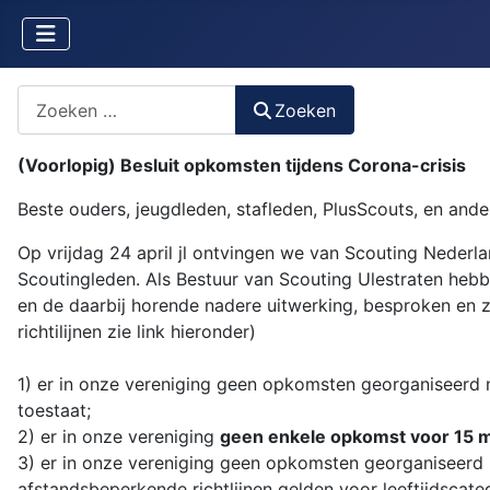
Zoeken naar iets?
Zoeken
(Voorlopig) Besluit opkomsten tijdens Corona-crisis
Beste ouders, jeugdleden, stafleden, PlusScouts, en ande
Op vrijdag 24 april jl ontvingen we van Scouting Neder
Scoutingleden. Als Bestuur van Scouting Ulestraten heb
en de daarbij horende nadere uitwerking, besproken en zi
richtilijnen zie link hieronder)
1) er in onze vereniging geen opkomsten georganiseerd
toestaat;
2) er in onze vereniging
geen enkele opkomst voor 15 
3) er in onze vereniging geen opkomsten georganiseer
afstandsbeperkende richtlijnen gelden voor leeftijdscate