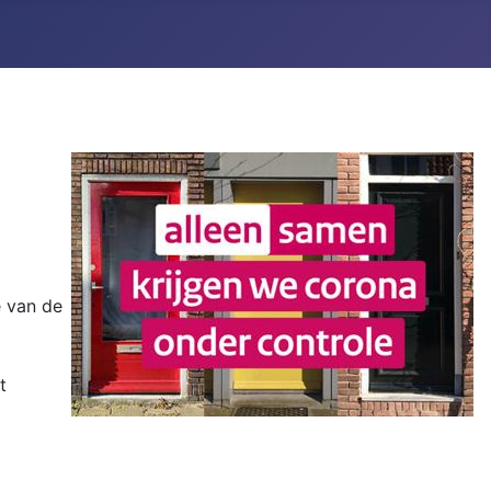
e van de
t