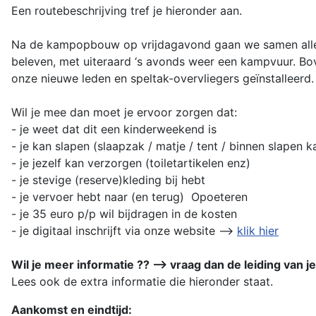
Een routebeschrijving tref je hieronder aan.
Na de kampopbouw op vrijdagavond gaan we samen allerl
beleven, met uiteraard ‘s avonds weer een kampvuur. B
onze nieuwe leden en speltak-overvliegers geïnstalleerd
Wil je mee dan moet je ervoor zorgen dat:
- je weet dat dit een kinderweekend is
- je kan slapen (slaapzak / matje / tent / binnen slapen 
- je jezelf kan verzorgen (toiletartikelen enz)
- je stevige (reserve)kleding bij hebt
- je vervoer hebt naar (en terug) Opoeteren
- je 35 euro p/p wil bijdragen in de kosten
- je digitaal inschrijft via onze website -->
klik hier
Wil je meer informatie ?? --> vraag dan de leiding van j
Lees ook de extra informatie die hieronder staat.
Aankomst en eindtijd: