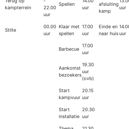
Terug op
-
14.00
13.0
Spellen
afsluiting
kampterrein
22.00
uur
uur
kamp
uur
00.00
Klaar met
17.00
Einde en
14.0
Stilte
uur
spellen
uur
naar huis
uur
17.00
Barbecue
uur
19.30
Aankomst
uur
bezoekers
(ovb)
Start
20.15
kampvuur
uur
Start
20.30
installatie
uur
Thema
21.30