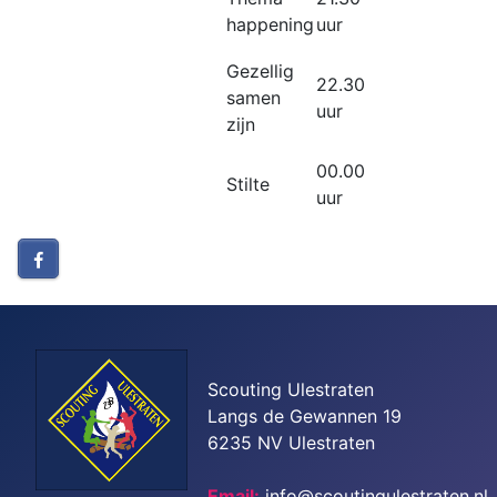
happening
uur
Gezellig
22.30
samen
uur
zijn
00.00
Stilte
uur
Scouting Ulestraten
Langs de Gewannen 19
6235 NV Ulestraten
Email:
info@scoutingulestraten.nl